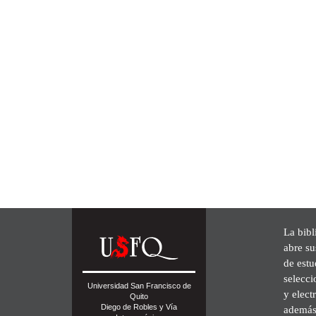
La bibl
abre su
de est
selecci
Universidad San Francisco de
y elect
Quito
Diego de Robles y Vía
además 