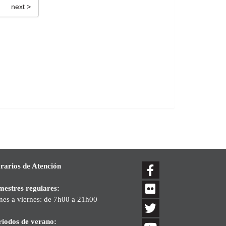
next >
rarios de Atención
mestres regulares:
nes a viernes: de 7h00 a 21h00
ríodos de verano: