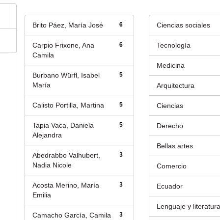
Brito Páez, María José
6
Ciencias sociales
Carpio Frixone, Ana
6
Tecnología
Camila
Medicina
Burbano Würfl, Isabel
5
María
Arquitectura
Calisto Portilla, Martina
5
Ciencias
Tapia Vaca, Daniela
5
Derecho
Alejandra
Bellas artes
Abedrabbo Valhubert,
3
Nadia Nicole
Comercio
Acosta Merino, María
3
Ecuador
Emilia
Lenguaje y literatur
Camacho García, Camila
3