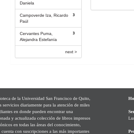
Daniela
Campoverde Iza, Ricardo
3
Paúl
Cervantes Puma,
3
Alejandra Estefanía
next >
ioteca de la Universidad San Francisco de Quito,
Ho
s servicios diariamente para la atención de miles
udiantes en donde pueden encontrar una
Se
onada y actualizada colección de libros impresos
Lu
rónicos en todas las áreas del conocimiento,
cuenta con suscripciones a las más importantes
Pe