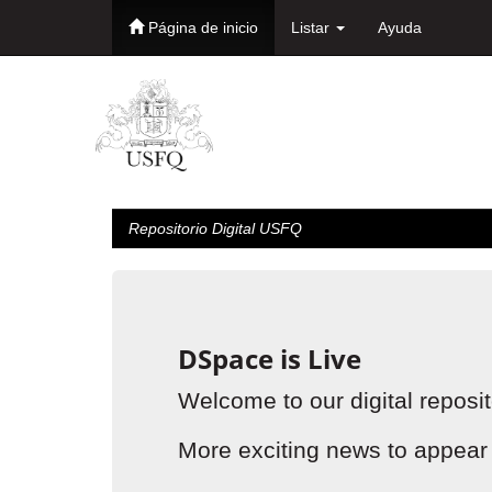
Página de inicio
Listar
Ayuda
Skip
navigation
Repositorio Digital USFQ
DSpace is Live
Welcome to our digital reposit
More exciting news to appear