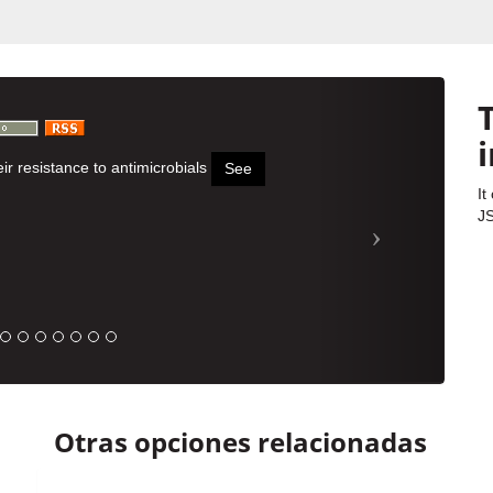
T
r resistance to antimicrobials
See
It
JS
Otras opciones relacionadas
.
Autor
Título