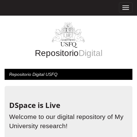
Skip
navigation
Repositorio
Digital
Repositorio Digital USFQ
DSpace is Live
Welcome to our digital repository of My
University research!