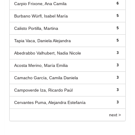
Carpio Frixone, Ana Camila
6
Burbano Würfl, Isabel María
5
Calisto Portilla, Martina
5
Tapia Vaca, Daniela Alejandra
5
Abedrabbo Valhubert, Nadia Nicole
3
Acosta Merino, María Emilia
3
Camacho García, Camila Daniela
3
Campoverde Iza, Ricardo Paúl
3
Cervantes Puma, Alejandra Estefanía
3
next >
Título