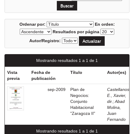
Ordenar por:
En orden:
Resultados por página
Autor/Registro:
Mostrando resultados 1 a 1 de 1
Vista
Fecha de
Título
Autor(es)
previa
publicación
sep-2009
Plan de
Castellanos
Negocios:
E., Xavier,
Conjunto
dir.
;
Abad
Habitacional
Molina,
"Zaragoza II"
Juan
Fernando
Mostrando resultados 1 a 1 de 1