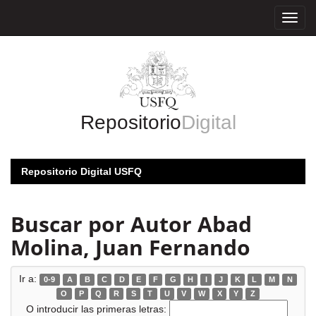
Skip
navigation
Repositorio
Digital
Repositorio Digital USFQ
Buscar por Autor Abad
Molina, Juan Fernando
Ir a:
0-9
A
B
C
D
E
F
G
H
I
J
K
L
M
N
O
P
Q
R
S
T
U
V
W
X
Y
Z
O introducir las primeras letras: