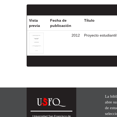
Vista
Fecha de
Título
previa
publicación
2012
Proyecto estudianti
La bibl
abre su
de est
selecci
Universidad San Francisco de