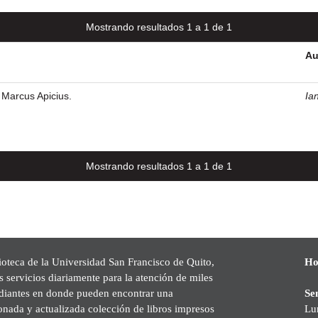
Mostrando resultados 1 a 1 de 1
Au
l Marcus Apicius.
Ian
Mostrando resultados 1 a 1 de 1
ioteca de la Universidad San Francisco de Quito,
Ho
s servicios diariamente para la atención de miles
udiantes en donde pueden encontrar una
Se
onada y actualizada colección de libros impresos
Lu