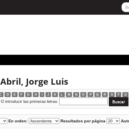
bril, Jorge Luis
C
D
E
F
G
H
I
J
K
L
M
N
O
P
Q
R
S
T
U
O introducir las primeras letras:
En orden:
Resultados por página
Auto