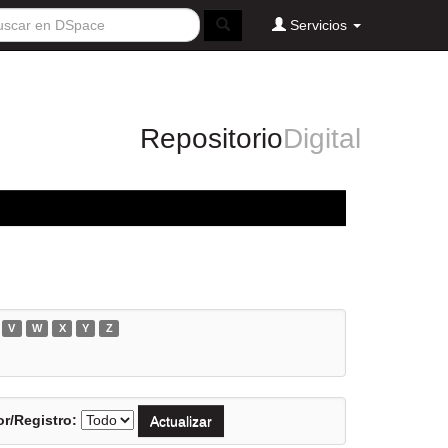
Servicios
Repositorio
Digital
V
W
X
Y
Z
r/Registro: