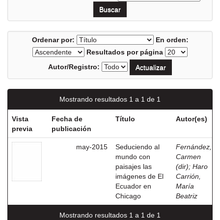
Ordenar por:
En orden:
Resultados por página
Autor/Registro:
Mostrando resultados 1 a 1 de 1
Vista
Fecha de
Título
Autor(es)
previa
publicación
may-2015
Seduciendo al
Fernández,
mundo con
Carmen
paisajes las
(dir)
;
Haro
imágenes de El
Carrión,
Ecuador en
María
Chicago
Beatriz
Mostrando resultados 1 a 1 de 1