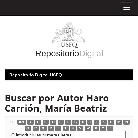
Skip
navigation
Repositorio
Digital
Repositorio Digital USFQ
Buscar por Autor Haro
Carrión, María Beatriz
Ir a:
0-9
A
B
C
D
E
F
G
H
I
J
K
L
M
N
O
P
Q
R
S
T
U
V
W
X
Y
Z
O introducir las primeras letras: