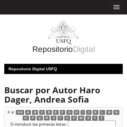
Skip
navigation
Repositorio
Digital
Repositorio Digital USFQ
Buscar por Autor Haro
Dager, Andrea Sofia
Ir a:
0-9
A
B
C
D
E
F
G
H
I
J
K
L
M
N
O
P
Q
R
S
T
U
V
W
X
Y
Z
O introducir las primeras letras: