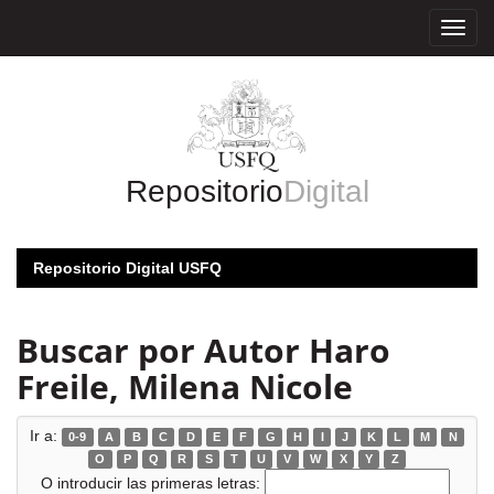
Skip
navigation
Repositorio
Digital
Repositorio Digital USFQ
Buscar por Autor Haro
Freile, Milena Nicole
Ir a:
0-9
A
B
C
D
E
F
G
H
I
J
K
L
M
N
O
P
Q
R
S
T
U
V
W
X
Y
Z
O introducir las primeras letras: