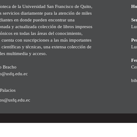
ioteca de la Universidad San Francisco de Quito,
Ho
s servicios diariamente para la atención de miles
udiantes en donde pueden encontrar una
Se
onada y actualizada colección de libros impresos
Lu
rónicos en todas las áreas del conocimiento,
cuenta con suscripciones a las más importantes
Pe
s científicas y técnicas, una extensa colección de
Lu
les multimedia y acceso.
Fer
o Bracho
Ce
o@usfq.edu.ec
bi
Palacios
ios@usfq.edu.ec