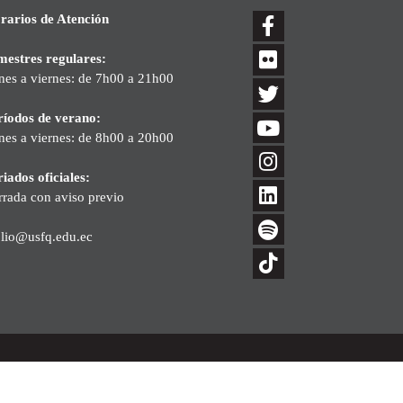
rarios de Atención
mestres regulares:
nes a viernes: de 7h00 a 21h00
ríodos de verano:
nes a viernes: de 8h00 a 20h00
iados oficiales:
rrada con aviso previo
blio@usfq.edu.ec