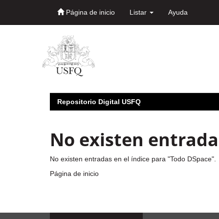
Página de inicio
Listar
Ayuda
Skip
navigation
Repositorio Digital USFQ
No existen entradas
No existen entradas en el índice para "Todo DSpace".
Página de inicio