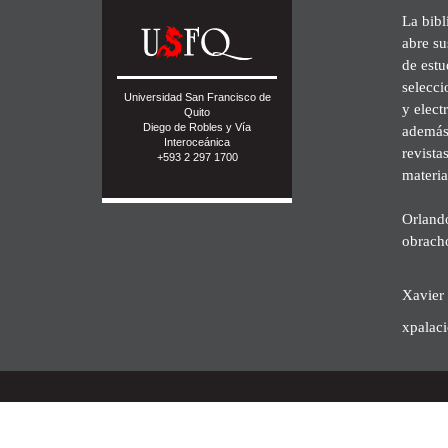
La bibl
abre su
de est
selecci
Universidad San Francisco de
y elect
Quito
Diego de Robles y Vía
además 
Interoceánica
revista
+593 2 297 1700
materia
Orland
obrach
Xavier 
xpalac