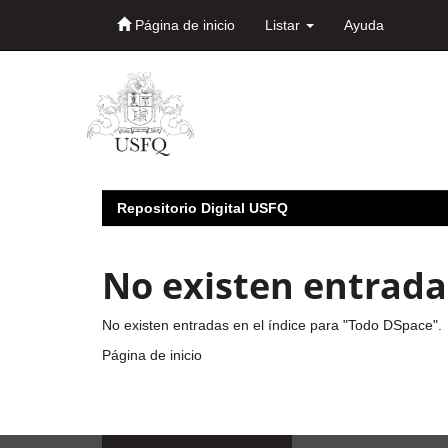
Página de inicio
Listar
Ayuda
Skip
navigation
Repositorio Digital USFQ
No existen entradas
No existen entradas en el índice para "Todo DSpace".
Página de inicio