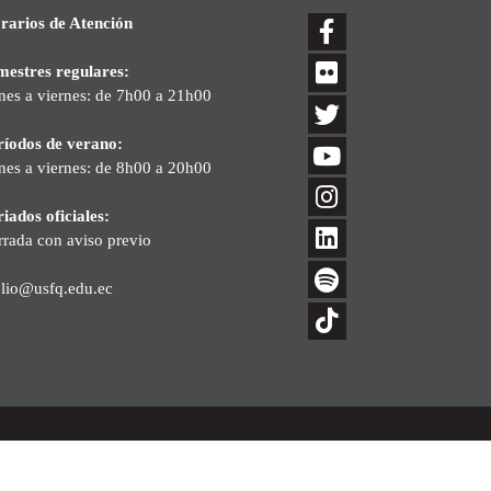
rarios de Atención
mestres regulares:
nes a viernes: de 7h00 a 21h00
ríodos de verano:
nes a viernes: de 8h00 a 20h00
iados oficiales:
rrada con aviso previo
blio@usfq.edu.ec