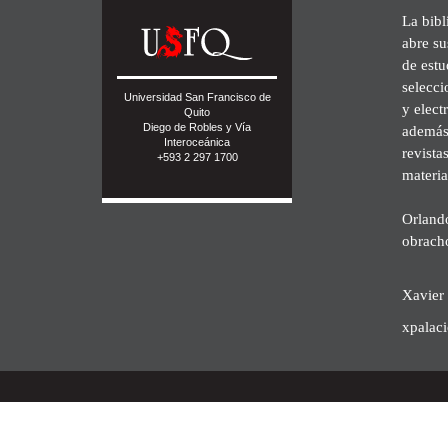
La bibl
abre su
de est
selecci
Universidad San Francisco de
y elect
Quito
Diego de Robles y Vía
además 
Interoceánica
revista
+593 2 297 1700
materia
Orland
obrach
Xavier 
xpalac