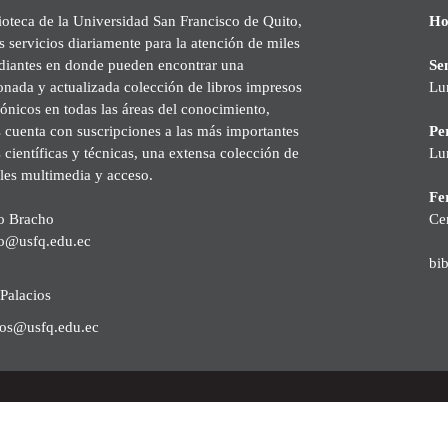
ioteca de la Universidad San Francisco de Quito,
Ho
s servicios diariamente para la atención de miles
udiantes en donde pueden encontrar una
Se
onada y actualizada colección de libros impresos
Lu
rónicos en todas las áreas del conocimiento,
cuenta con suscripciones a las más importantes
Pe
s científicas y técnicas, una extensa colección de
Lu
les multimedia y acceso.
Fer
o Bracho
Ce
o@usfq.edu.ec
bi
Palacios
ios@usfq.edu.ec