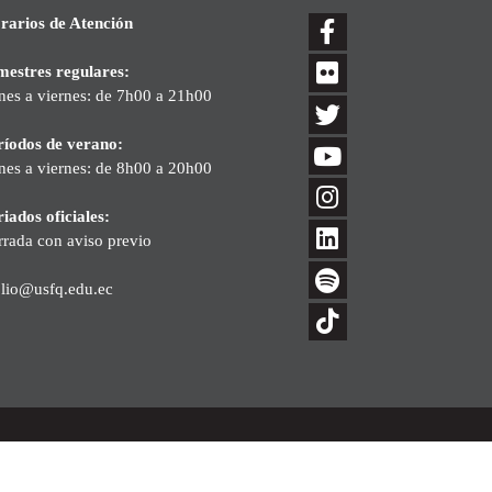
rarios de Atención
mestres regulares:
nes a viernes: de 7h00 a 21h00
ríodos de verano:
nes a viernes: de 8h00 a 20h00
iados oficiales:
rrada con aviso previo
blio@usfq.edu.ec