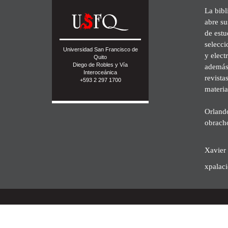
La bibl
abre su
de est
selecci
Universidad San Francisco de
y elect
Quito
Diego de Robles y Vía
además 
Interoceánica
revista
+593 2 297 1700
materia
Orland
obrach
Xavier 
xpalac