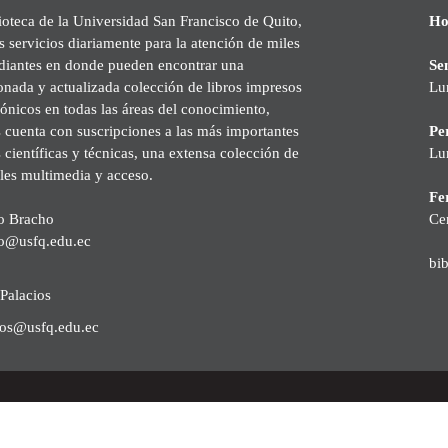
ioteca de la Universidad San Francisco de Quito,
Ho
s servicios diariamente para la atención de miles
udiantes en donde pueden encontrar una
Se
onada y actualizada colección de libros impresos
Lu
rónicos en todas las áreas del conocimiento,
cuenta con suscripciones a las más importantes
Pe
s científicas y técnicas, una extensa colección de
Lu
les multimedia y acceso.
Fer
o Bracho
Ce
o@usfq.edu.ec
bi
Palacios
ios@usfq.edu.ec