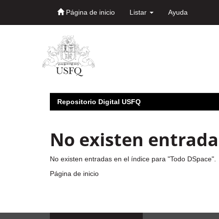
Página de inicio
Listar
Ayuda
Skip
navigation
Repositorio Digital USFQ
No existen entradas
No existen entradas en el índice para "Todo DSpace".
Página de inicio