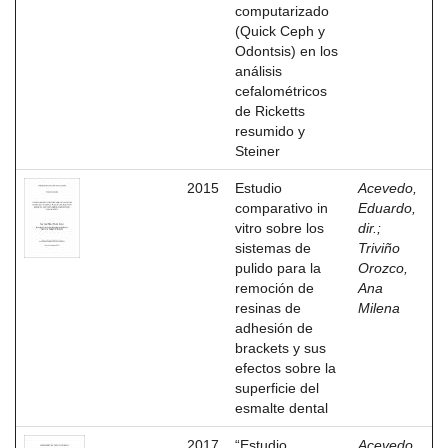
computarizado
(Quick Ceph y
Odontsis) en los
análisis
cefalométricos
de Ricketts
resumido y
Steiner
2015
Estudio
Acevedo,
comparativo in
Eduardo,
vitro sobre los
dir.
;
sistemas de
Triviño
pulido para la
Orozco,
remoción de
Ana
resinas de
Milena
adhesión de
brackets y sus
efectos sobre la
superficie del
esmalte dental
2017
“Estudio
Acevedo,