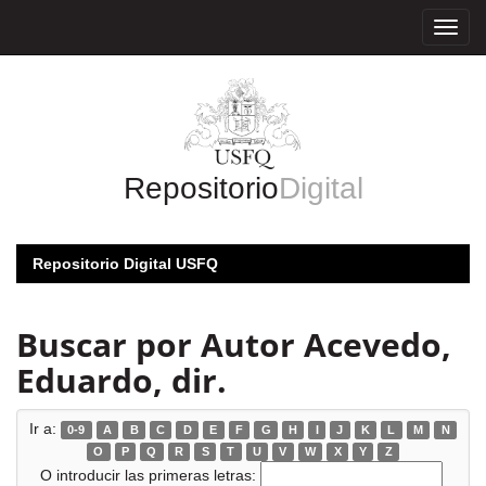
Skip
navigation
Repositorio
Digital
Repositorio Digital USFQ
Buscar por Autor Acevedo,
Eduardo, dir.
Ir a:
0-9
A
B
C
D
E
F
G
H
I
J
K
L
M
N
O
P
Q
R
S
T
U
V
W
X
Y
Z
O introducir las primeras letras: