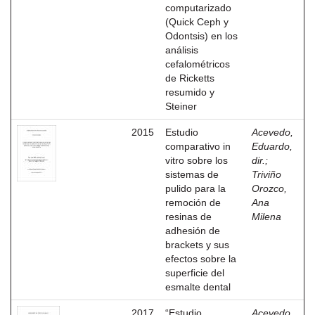
computarizado
(Quick Ceph y
Odontsis) en los
análisis
cefalométricos
de Ricketts
resumido y
Steiner
2015
Estudio
Acevedo,
comparativo in
Eduardo,
vitro sobre los
dir.
;
sistemas de
Triviño
pulido para la
Orozco,
remoción de
Ana
resinas de
Milena
adhesión de
brackets y sus
efectos sobre la
superficie del
esmalte dental
2017
“Estudio
Acevedo,