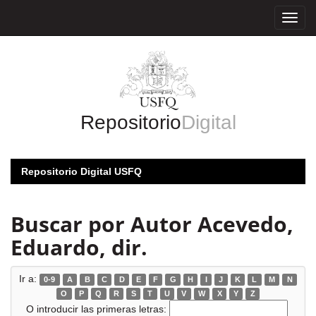
Skip
navigation
Repositorio
Digital
Repositorio Digital USFQ
Buscar por Autor Acevedo,
Eduardo, dir.
Ir a:
0-9
A
B
C
D
E
F
G
H
I
J
K
L
M
N
O
P
Q
R
S
T
U
V
W
X
Y
Z
O introducir las primeras letras: