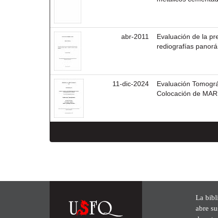
abr-2011
Evaluación de la pr
rediografías panorám
11-dic-2024
Evaluación Tomográf
Colocación de MARPE
La bibl
abre su