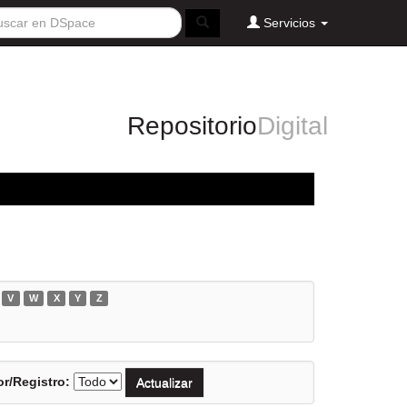
Servicios
Repositorio
Digital
V
W
X
Y
Z
r/Registro: