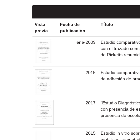
Vista
Fecha de
Título
previa
publicación
ene-2009
Estudio comparativo
con el trazado comp
de Ricketts resumid
2015
Estudio comparativo
de adhesión de brac
2017
“Estudio Diagnóstic
con presencia de esc
presencia de escoli
2015
Estudio in vitro sob
metálicos cementad