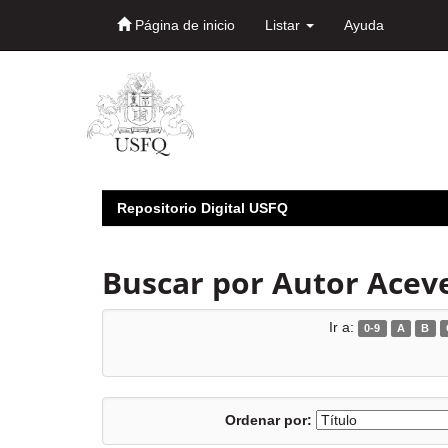
Página de inicio
Listar
Ayuda
Skip
navigation
Repositorio Digital USFQ
Buscar por Autor Aceve
Ir a:
0-9
A
B
Ordenar por: