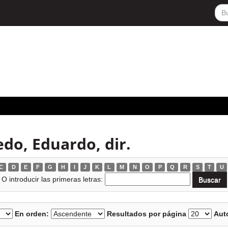
do, Eduardo, dir.
C
D
E
F
G
H
I
J
K
L
M
N
O
P
Q
R
S
T
U
O introducir las primeras letras:
En orden:
Resultados por página
Auto