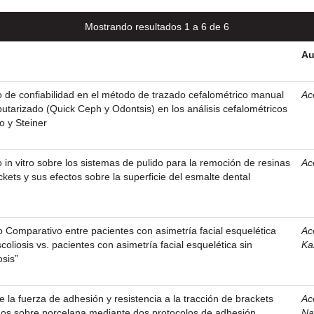
Mostrando resultados 1 a 6 de 6
Au
 de confiabilidad en el método de trazado cefalométrico manual
Ac
utarizado (Quick Ceph y Odontsis) en los análisis cefalométricos
o y Steiner
 in vitro sobre los sistemas de pulido para la remoción de resinas
Ac
kets y sus efectos sobre la superficie del esmalte dental
o Comparativo entre pacientes con asimetría facial esquelética
Ac
oliosis vs. pacientes con asimetría facial esquelética sin
Ka
osis”
re la fuerza de adhesión y resistencia a la tracción de brackets
Ac
os sobre porcelana mediante dos protocolos de adhesión
Na