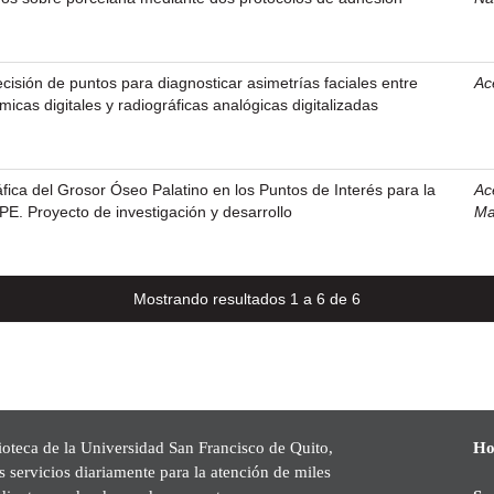
ecisión de puntos para diagnosticar asimetrías faciales entre
Ac
icas digitales y radiográficas analógicas digitalizadas
ica del Grosor Óseo Palatino en los Puntos de Interés para la
Ac
. Proyecto de investigación y desarrollo
Ma
Mostrando resultados 1 a 6 de 6
ioteca de la Universidad San Francisco de Quito,
Ho
s servicios diariamente para la atención de miles