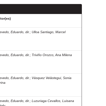
tor(es)
evedo, Eduardo, dir.
;
Ulloa Santiago, Marcel
evedo, Eduardo, dir.
;
Triviño Orozco, Ana Milena
evedo, Eduardo, dir.
;
Vásquez Velástegui, Sonia
rina
evedo, Eduardo, dir.
;
Luzuriaga Cevallos, Luisana
taly