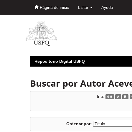
Página de inicio
Listar
Ayuda
Skip
navigation
Repositorio Digital USFQ
Buscar por Autor Aceve
Ir a:
0-9
A
B
Ordenar por: