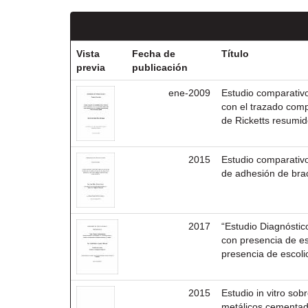
Vista
Fecha de
Título
previa
publicación
ene-2009
Estudio comparativo
con el trazado comp
de Ricketts resumid
2015
Estudio comparativo
de adhesión de brac
2017
“Estudio Diagnóstic
con presencia de esc
presencia de escoli
2015
Estudio in vitro sob
metálicos cementad