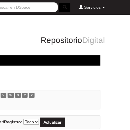
Servicios
Repositorio
Digital
V
W
X
Y
Z
r/Registro: