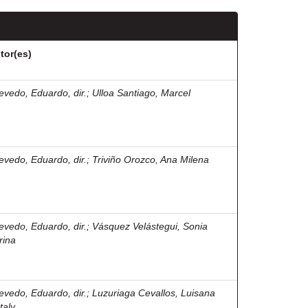
tor(es)
evedo, Eduardo, dir.
;
Ulloa Santiago, Marcel
evedo, Eduardo, dir.
;
Triviño Orozco, Ana Milena
evedo, Eduardo, dir.
;
Vásquez Velástegui, Sonia
rina
evedo, Eduardo, dir.
;
Luzuriaga Cevallos, Luisana
taly