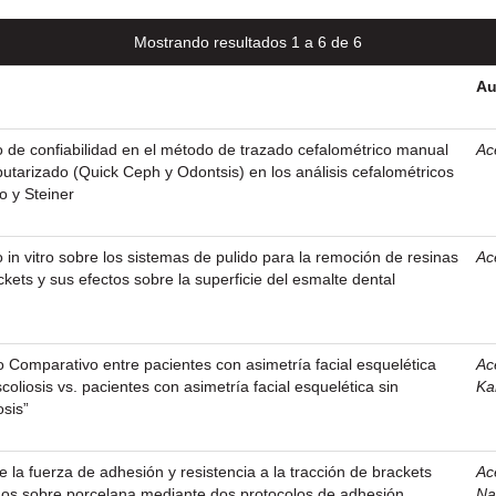
Mostrando resultados 1 a 6 de 6
Au
 de confiabilidad en el método de trazado cefalométrico manual
Ac
utarizado (Quick Ceph y Odontsis) en los análisis cefalométricos
o y Steiner
 in vitro sobre los sistemas de pulido para la remoción de resinas
Ac
kets y sus efectos sobre la superficie del esmalte dental
o Comparativo entre pacientes con asimetría facial esquelética
Ac
oliosis vs. pacientes con asimetría facial esquelética sin
Ka
osis”
re la fuerza de adhesión y resistencia a la tracción de brackets
Ac
os sobre porcelana mediante dos protocolos de adhesión
Na