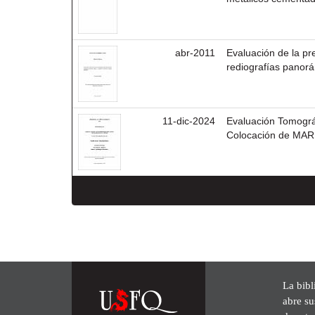
abr-2011
Evaluación de la pr
rediografías panorám
11-dic-2024
Evaluación Tomográf
Colocación de MARPE
La bibl
abre su