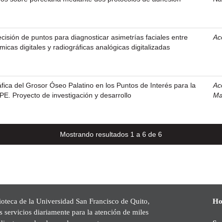
ecisión de puntos para diagnosticar asimetrías faciales entre
Ac
icas digitales y radiográficas analógicas digitalizadas
ica del Grosor Óseo Palatino en los Puntos de Interés para la
Ac
. Proyecto de investigación y desarrollo
Ma
Mostrando resultados 1 a 6 de 6
ioteca de la Universidad San Francisco de Quito,
Ho
s servicios diariamente para la atención de miles