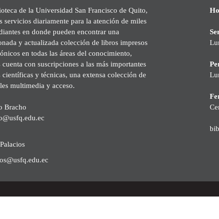
ioteca de la Universidad San Francisco de Quito,
Ho
s servicios diariamente para la atención de miles
udiantes en donde pueden encontrar una
Se
onada y actualizada colección de libros impresos
Lu
rónicos en todas las áreas del conocimiento,
cuenta con suscripciones a las más importantes
Pe
s científicas y técnicas, una extensa colección de
Lu
les multimedia y acceso.
Fer
o Bracho
Ce
o@usfq.edu.ec
bi
Palacios
ios@usfq.edu.ec