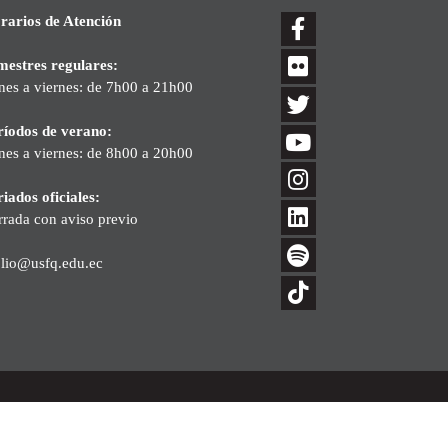
rarios de Atención
mestres regulares:
nes a viernes: de 7h00 a 21h00
ríodos de verano:
nes a viernes: de 8h00 a 20h00
iados oficiales:
rrada con aviso previo
blio@usfq.edu.ec