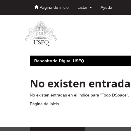
Página de inicio
Listar
Ayuda
Skip
navigation
Repositorio Digital USFQ
No existen entradas
No existen entradas en el índice para "Todo DSpace".
Página de inicio