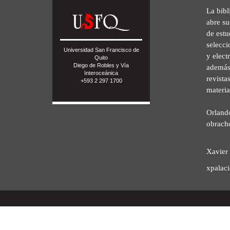
La bibl
abre su
de est
selecci
Universidad San Francisco de
y elect
Quito
Diego de Robles y Vía
además 
Interoceánica
revista
+593 2 297 1700
materia
Orland
obrach
Xavier 
xpalac