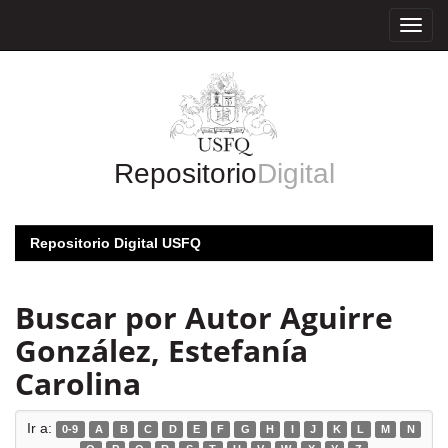
Skip
navigation
Repositorio
Digital
Repositorio Digital USFQ
Buscar por Autor Aguirre
González, Estefanía
Carolina
Ir a:
0-9
A
B
C
D
E
F
G
H
I
J
K
L
M
N