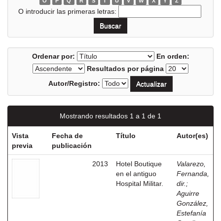
O
P
Q
R
S
T
U
V
W
X
Y
Z
O introducir las primeras letras:
Ordenar por:
En orden:
Resultados por página
Autor/Registro:
Mostrando resultados 1 a 1 de 1
Vista
Fecha de
Título
Autor(es)
previa
publicación
2013
Hotel Boutique
Valarezo,
en el antiguo
Fernanda,
Hospital Militar.
dir.
;
Aguirre
González,
Estefanía