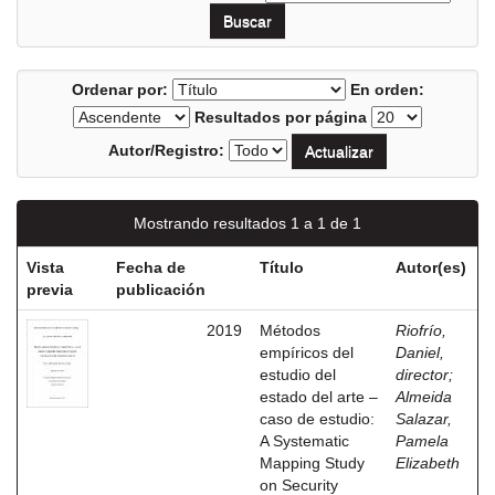
Ordenar por:
En orden:
Resultados por página
Autor/Registro:
Mostrando resultados 1 a 1 de 1
Vista
Fecha de
Título
Autor(es)
previa
publicación
2019
Métodos
Riofrío,
empíricos del
Daniel,
estudio del
director
;
estado del arte –
Almeida
caso de estudio:
Salazar,
A Systematic
Pamela
Mapping Study
Elizabeth
on Security