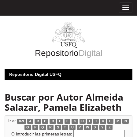
Skip
navigation
Repositorio
Digital
Repositorio Digital USFQ
Buscar por Autor Almeida
Salazar, Pamela Elizabeth
Ir a:
0-9
A
B
C
D
E
F
G
H
I
J
K
L
M
N
O
P
Q
R
S
T
U
V
W
X
Y
Z
O introducir las primeras letras: