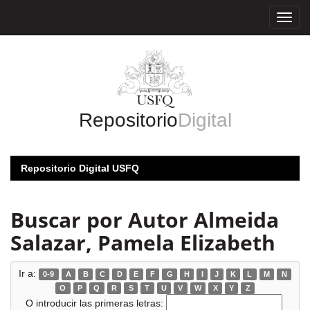
Skip
navigation
Repositorio
Digital
Repositorio Digital USFQ
Buscar por Autor Almeida
Salazar, Pamela Elizabeth
Ir a:
0-9
A
B
C
D
E
F
G
H
I
J
K
L
M
N
O
P
Q
R
S
T
U
V
W
X
Y
Z
O introducir las primeras letras: