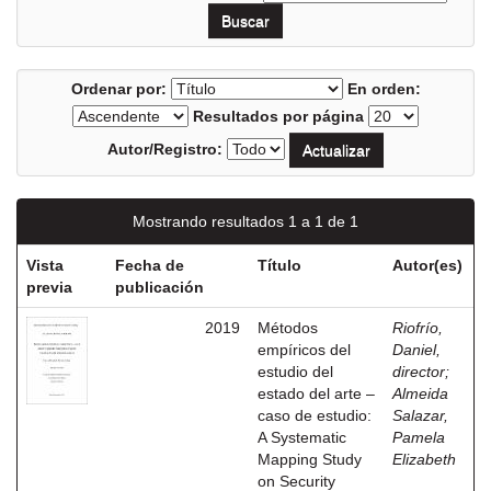
Ordenar por:
En orden:
Resultados por página
Autor/Registro:
Mostrando resultados 1 a 1 de 1
Vista
Fecha de
Título
Autor(es)
previa
publicación
2019
Métodos
Riofrío,
empíricos del
Daniel,
estudio del
director
;
estado del arte –
Almeida
caso de estudio:
Salazar,
A Systematic
Pamela
Mapping Study
Elizabeth
on Security