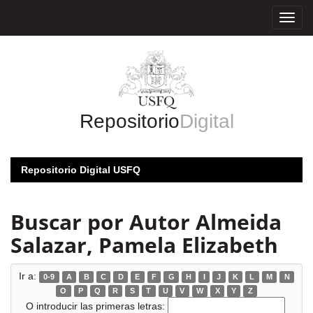
Skip
navigation
Repositorio
Digital
Repositorio Digital USFQ
Buscar por Autor Almeida
Salazar, Pamela Elizabeth
Ir a:
0-9
A
B
C
D
E
F
G
H
I
J
K
L
M
N
O
P
Q
R
S
T
U
V
W
X
Y
Z
O introducir las primeras letras: