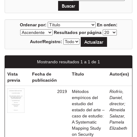
Ordenar por:
En orden:
Resultados por página
Autor/Registro:
Mostrando resultados 1 a 1 de 1
Vista
Fecha de
Título
Autor(es)
previa
publicación
2019
Métodos
Riofrío,
empíricos del
Daniel,
estudio del
director
;
estado del arte –
Almeida
caso de estudio:
Salazar,
A Systematic
Pamela
Mapping Study
Elizabeth
on Security