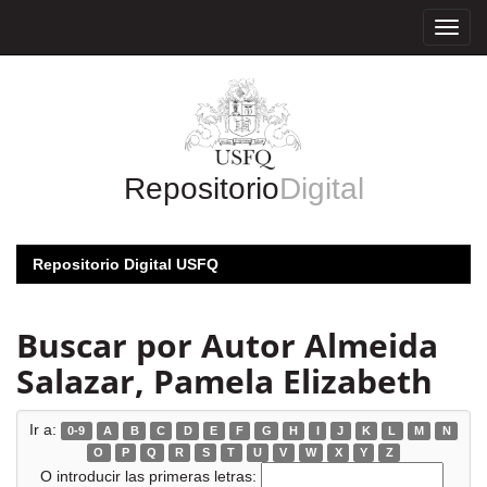
Skip
navigation
Repositorio
Digital
Repositorio Digital USFQ
Buscar por Autor Almeida
Salazar, Pamela Elizabeth
Ir a:
0-9
A
B
C
D
E
F
G
H
I
J
K
L
M
N
O
P
Q
R
S
T
U
V
W
X
Y
Z
O introducir las primeras letras: