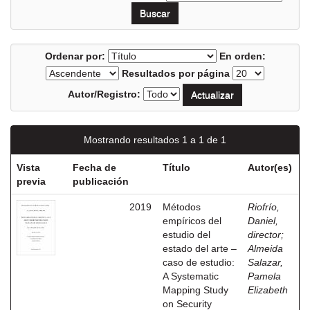
Ordenar por:
En orden:
Resultados por página
Autor/Registro:
Mostrando resultados 1 a 1 de 1
Vista
Fecha de
Título
Autor(es)
previa
publicación
2019
Métodos
Riofrío,
empíricos del
Daniel,
estudio del
director
;
estado del arte –
Almeida
caso de estudio:
Salazar,
A Systematic
Pamela
Mapping Study
Elizabeth
on Security