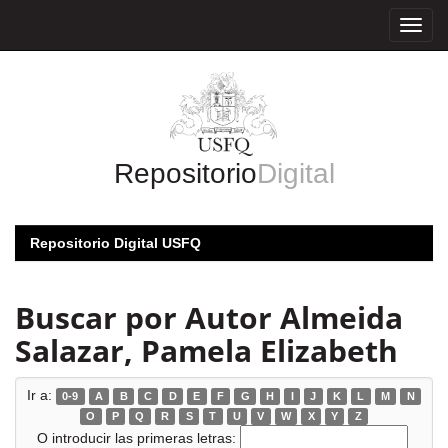
Skip
navigation
Repositorio
Digital
Repositorio Digital USFQ
Buscar por Autor Almeida
Salazar, Pamela Elizabeth
Ir a:
0-9
A
B
C
D
E
F
G
H
I
J
K
L
M
N
O
P
Q
R
S
T
U
V
W
X
Y
Z
O introducir las primeras letras: