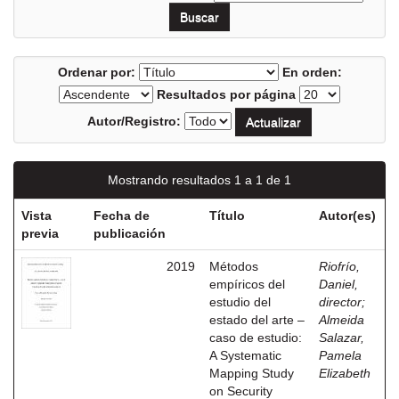
Ordenar por:
En orden:
Resultados por página
Autor/Registro:
Mostrando resultados 1 a 1 de 1
Vista
Fecha de
Título
Autor(es)
previa
publicación
2019
Métodos
Riofrío,
empíricos del
Daniel,
estudio del
director
;
estado del arte –
Almeida
caso de estudio:
Salazar,
A Systematic
Pamela
Mapping Study
Elizabeth
on Security