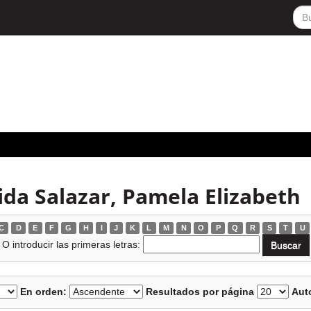
da Salazar, Pamela Elizabeth
C
D
E
F
G
H
I
J
K
L
M
N
O
P
Q
R
S
T
U
O introducir las primeras letras:
En orden:
Resultados por página
Auto