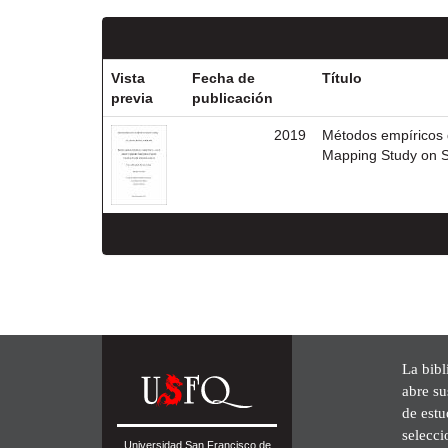
Vista
Fecha de
Título
previa
publicación
2019
Métodos empíricos d
Mapping Study on S
La bibl
abre su
de est
selecci
Universidad San Francisco de