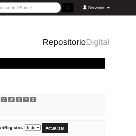
Servicios
Repositorio
Digital
V
W
X
Y
Z
r/Registro: