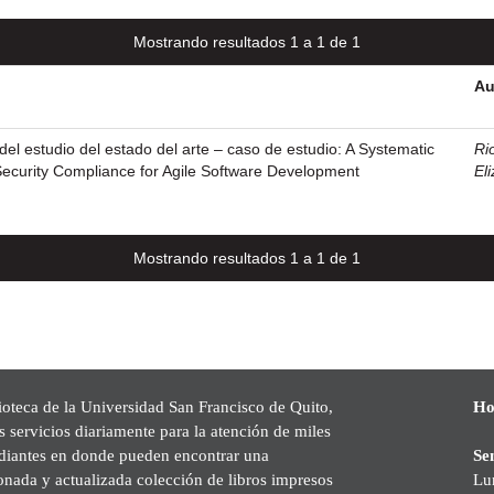
Mostrando resultados 1 a 1 de 1
Au
el estudio del estado del arte – caso de estudio: A Systematic
Rio
ecurity Compliance for Agile Software Development
El
Mostrando resultados 1 a 1 de 1
ioteca de la Universidad San Francisco de Quito,
Ho
s servicios diariamente para la atención de miles
udiantes en donde pueden encontrar una
Se
onada y actualizada colección de libros impresos
Lu