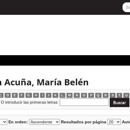
 Acuña, María Belén
C
D
E
F
G
H
I
J
K
L
M
N
O
P
Q
R
S
T
U
O introducir las primeras letras:
En orden:
Resultados por página
Auto