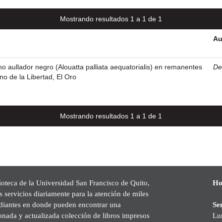
Mostrando resultados 1 a 1 de 1
Au
 aullador negro (Alouatta palliata aequatorialis) en remanentes
De 
o de la Libertad, El Oro
Mostrando resultados 1 a 1 de 1
ioteca de la Universidad San Francisco de Quito,
Ho
s servicios diariamente para la atención de miles
udiantes en donde pueden encontrar una
Se
onada y actualizada colección de libros impresos
Lu