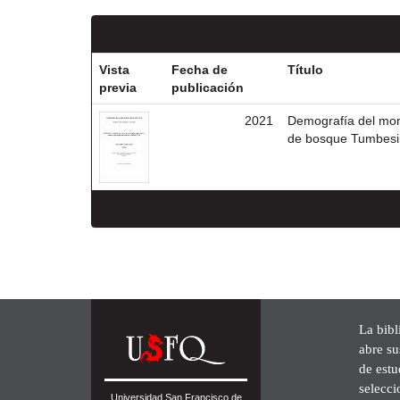
Vista
Fecha de
Título
previa
publicación
2021
Demografía del mono
de bosque Tumbesin
La bibl
abre su
de est
selecci
Universidad San Francisco de