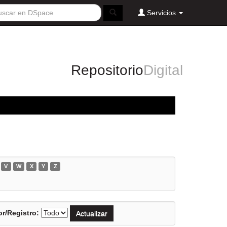
Servicios
Repositorio
Digital
V
W
X
Y
Z
r/Registro: