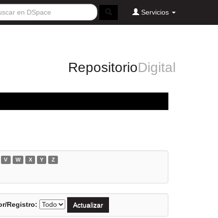
Servicios
Repositorio
Digital
V
W
X
Y
Z
r/Registro: