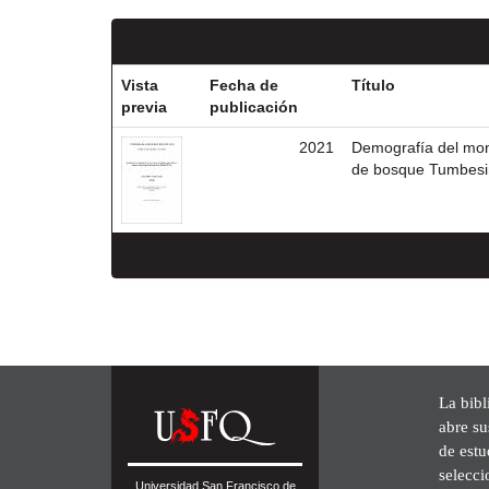
Vista
Fecha de
Título
previa
publicación
2021
Demografía del mono
de bosque Tumbesin
La bibl
abre su
de est
selecci
Universidad San Francisco de