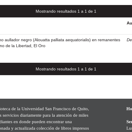
Mostrando resultados 1 a 1 de 1
Au
 aullador negro (Alouatta palliata aequatorialis) en remanentes
De 
o de la Libertad, El Oro
Mostrando resultados 1 a 1 de 1
ioteca de la Universidad San Francisco de Quito,
Ho
s servicios diariamente para la atención de miles
udiantes en donde pueden encontrar una
Se
onada y actualizada colección de libros impresos
Lu