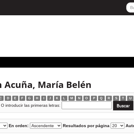
 Acuña, María Belén
C
D
E
F
G
H
I
J
K
L
M
N
O
P
Q
R
S
T
U
O introducir las primeras letras:
En orden:
Resultados por página
Auto