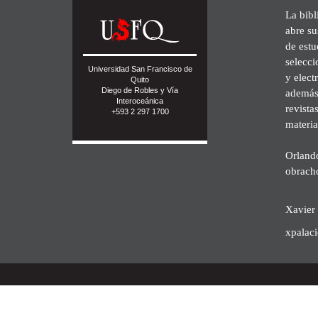
La bibl
abre su
de est
selecci
Universidad San Francisco de
y elect
Quito
Diego de Robles y Vía
además 
Interoceánica
revista
+593 2 297 1700
materia
Orland
obrach
Xavier 
xpalac