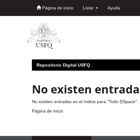
Página de inicio
Listar
Ayuda
Skip
navigation
Repositorio Digital USFQ
No existen entradas
No existen entradas en el índice para "Todo DSpace".
Página de inicio