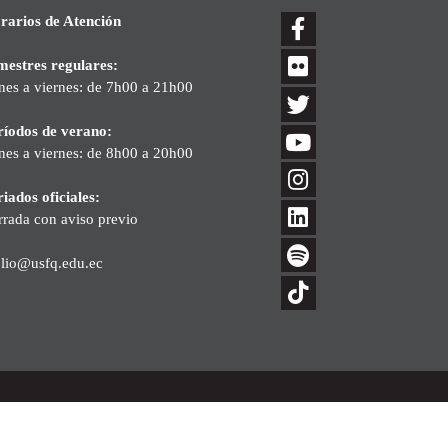
rarios de Atención
mestres regulares:
nes a viernes: de 7h00 a 21h00
ríodos de verano:
nes a viernes: de 8h00 a 20h00
iados oficiales:
rrada con aviso previo
blio@usfq.edu.ec