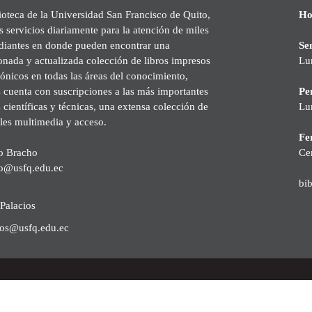
ioteca de la Universidad San Francisco de Quito,
Ho
s servicios diariamente para la atención de miles
udiantes en donde pueden encontrar una
Se
onada y actualizada colección de libros impresos
Lu
rónicos en todas las áreas del conocimiento,
cuenta con suscripciones a las más importantes
Pe
s científicas y técnicas, una extensa colección de
Lu
les multimedia y acceso.
Fer
o Bracho
Ce
o@usfq.edu.ec
bi
Palacios
ios@usfq.edu.ec