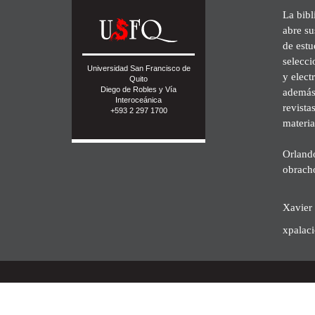
La bibl
abre su
de est
selecci
Universidad San Francisco de
y elect
Quito
Diego de Robles y Vía
además 
Interoceánica
revista
+593 2 297 1700
materia
Orland
obrach
Xavier 
xpalac