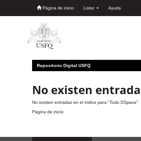
Página de inicio
Listar
Ayuda
Skip
navigation
Repositorio Digital USFQ
No existen entradas
No existen entradas en el índice para "Todo DSpace".
Página de inicio