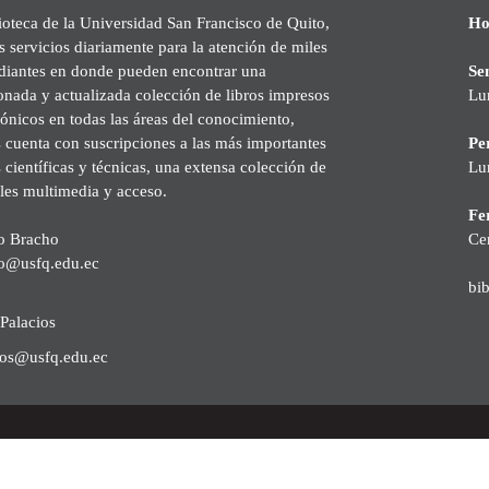
ioteca de la Universidad San Francisco de Quito,
Ho
s servicios diariamente para la atención de miles
udiantes en donde pueden encontrar una
Se
onada y actualizada colección de libros impresos
Lu
rónicos en todas las áreas del conocimiento,
cuenta con suscripciones a las más importantes
Pe
s científicas y técnicas, una extensa colección de
Lu
les multimedia y acceso.
Fer
o Bracho
Ce
o@usfq.edu.ec
bi
Palacios
ios@usfq.edu.ec