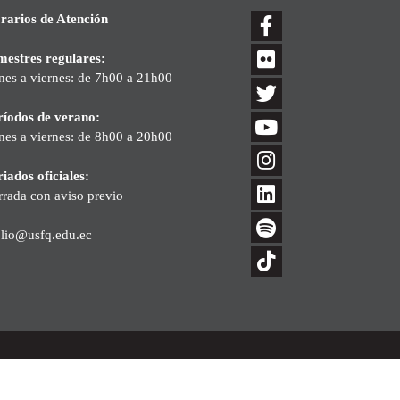
rarios de Atención
mestres regulares:
nes a viernes: de 7h00 a 21h00
ríodos de verano:
nes a viernes: de 8h00 a 20h00
iados oficiales:
rrada con aviso previo
blio@usfq.edu.ec