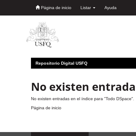
Página de inicio
Listar
Ayuda
Skip
navigation
Repositorio Digital USFQ
No existen entradas
No existen entradas en el índice para "Todo DSpace".
Página de inicio