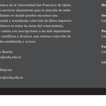
ioteca de la Universidad San Francisco de Quito,
Ho
s servicios diariamente para la atención de miles
udiantes en donde pueden encontrar una
Se
onada y actualizada colección de libros impresos
Lu
rónicos en todas las áreas del conocimiento,
cuenta con suscripciones a las más importantes
Pe
s científicas y técnicas, una extensa colección de
Lu
les multimedia y acceso.
Fer
o Bracho
Ce
o@usfq.edu.ec
bi
Palacios
ios@usfq.edu.ec