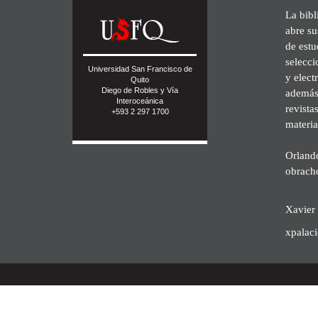
La bibl
abre su
de est
selecci
Universidad San Francisco de
y elect
Quito
Diego de Robles y Vía
además 
Interoceánica
revista
+593 2 297 1700
materia
Orland
obrach
Xavier 
xpalac