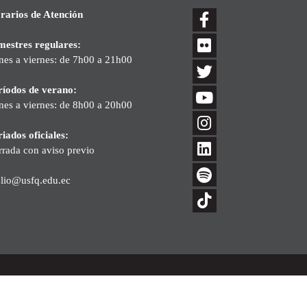
rarios de Atención
mestres regulares:
nes a viernes: de 7h00 a 21h00
ríodos de verano:
nes a viernes: de 8h00 a 20h00
iados oficiales:
rrada con aviso previo
blio@usfq.edu.ec