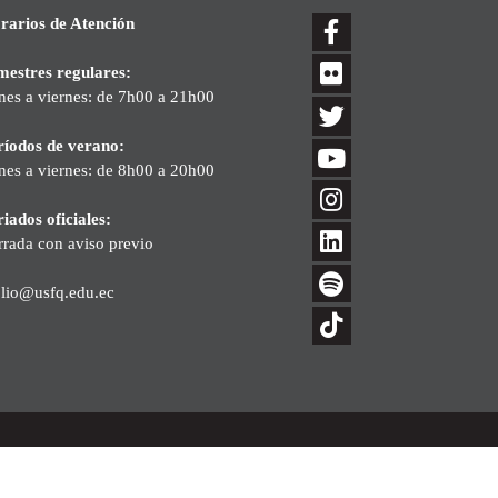
rarios de Atención
mestres regulares:
nes a viernes: de 7h00 a 21h00
ríodos de verano:
nes a viernes: de 8h00 a 20h00
iados oficiales:
rrada con aviso previo
blio@usfq.edu.ec