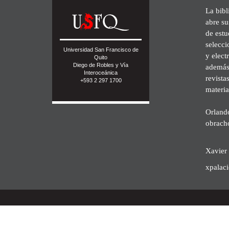
La bibl
abre su
de est
selecci
Universidad San Francisco de
y elect
Quito
Diego de Robles y Vía
además 
Interoceánica
revista
+593 2 297 1700
materia
Orland
obrach
Xavier 
xpalac