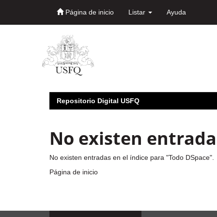
Página de inicio
Listar
Ayuda
Skip
navigation
Repositorio Digital USFQ
No existen entradas
No existen entradas en el índice para "Todo DSpace".
Página de inicio