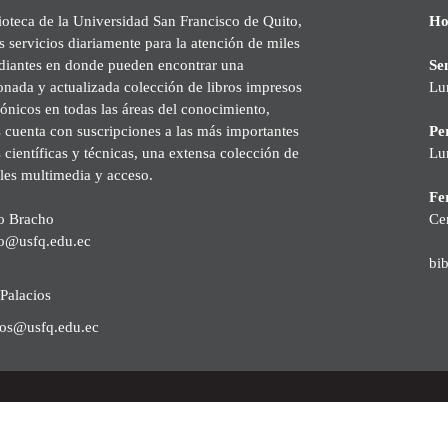
ioteca de la Universidad San Francisco de Quito,
Ho
s servicios diariamente para la atención de miles
udiantes en donde pueden encontrar una
Se
onada y actualizada colección de libros impresos
Lu
rónicos en todas las áreas del conocimiento,
cuenta con suscripciones a las más importantes
Pe
s científicas y técnicas, una extensa colección de
Lu
les multimedia y acceso.
Fer
o Bracho
Ce
o@usfq.edu.ec
bi
Palacios
ios@usfq.edu.ec