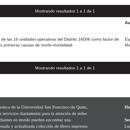
Mostrando resultados 1 a 1 de 1
Au
l de las 16 unidades operativas del Distrito 14D06 como factor de
Esp
os primeras causas de morbi-mortalidad.
Ma
Mostrando resultados 1 a 1 de 1
ioteca de la Universidad San Francisco de Quito,
Ho
s servicios diariamente para la atención de miles
udiantes en donde pueden encontrar una
Se
onada y actualizada colección de libros impresos
Lu