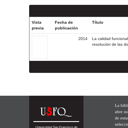
Vista
Fecha de
Título
previa
publicación
2014
La calidad funciona
resolución de las d
La bibl
abre su
de est
selecci
Universidad San Francisco de