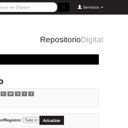
Servicios
Repositorio
Digital
o
V
W
X
Y
Z
r/Registro: