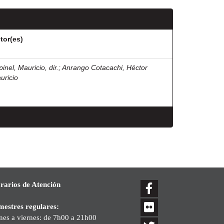
tor(es)
inel, Mauricio, dir.
;
Anrango Cotacachi, Héctor
uricio
rarios de Atención
mestres regulares:
nes a viernes: de 7h00 a 21h00