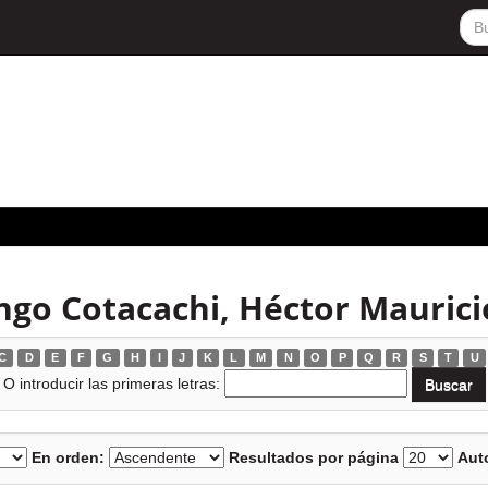
ngo Cotacachi, Héctor Maurici
C
D
E
F
G
H
I
J
K
L
M
N
O
P
Q
R
S
T
U
O introducir las primeras letras:
En orden:
Resultados por página
Auto