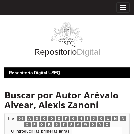
Skip
navigation
Repositorio
Digital
Repositorio Digital USFQ
Buscar por Autor Arévalo
Alvear, Alexis Zanoni
Ir a:
0-9
A
B
C
D
E
F
G
H
I
J
K
L
M
N
O
P
Q
R
S
T
U
V
W
X
Y
Z
O introducir las primeras letras: