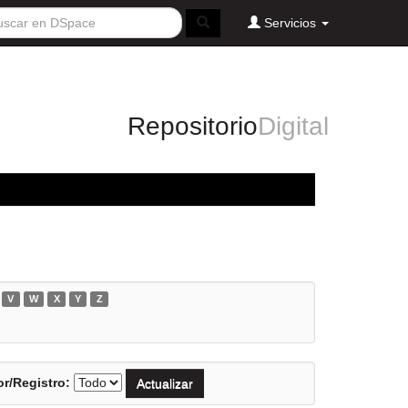
Servicios
Repositorio
Digital
V
W
X
Y
Z
r/Registro: