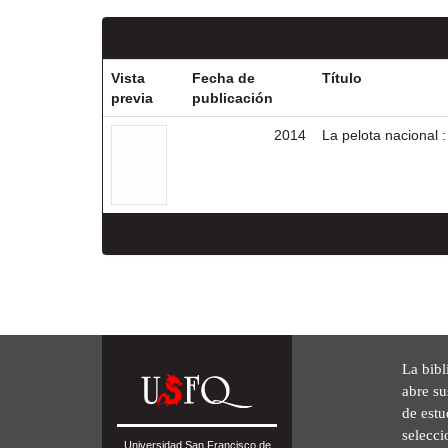
Vista
Fecha de
Título
previa
publicación
2014
La pelota nacional :
La bibl
abre su
de est
selecci
Universidad San Francisco de