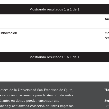
Mostrando resultados 1 a 1 de 1
Au
 innovación.
Mog
Au
Mostrando resultados 1 a 1 de 1
ioteca de la Universidad San Francisco de Quito,
Ho
s servicios diariamente para la atención de miles
udiantes en donde pueden encontrar una
Se
onada y actualizada colección de libros impresos
Lu