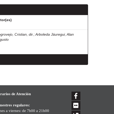
tor(es)
rovejo, Cristian, dir.
;
Arboleda Jáuregui, Alan
gusto
rarios de Atención
mestres regulares:
nes a viernes: de 7h00 a 21h00