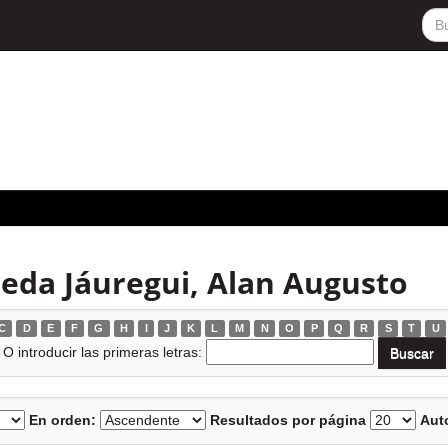
eda Jáuregui, Alan Augusto
C
D
E
F
G
H
I
J
K
L
M
N
O
P
Q
R
S
T
U
O introducir las primeras letras:
En orden:
Resultados por página
Auto