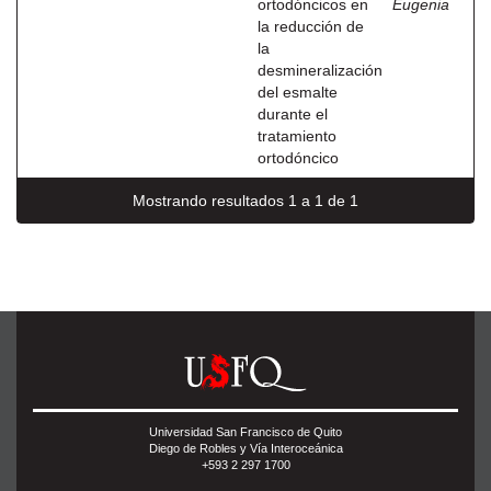
ortodóncicos en
Eugenia
la reducción de
la
desmineralización
del esmalte
durante el
tratamiento
ortodóncico
Mostrando resultados 1 a 1 de 1
Universidad San Francisco de Quito
Diego de Robles y Vía Interoceánica
+593 2 297 1700