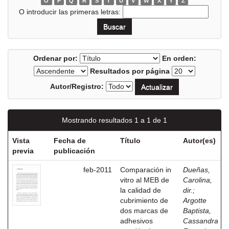
O
P
Q
R
S
T
U
V
W
X
Y
Z
O introducir las primeras letras:
Ordenar por:
En orden:
Resultados por página
Autor/Registro:
Mostrando resultados 1 a 1 de 1
Vista
Fecha de
Título
Autor(es)
previa
publicación
feb-2011
Comparación in
Dueñas,
vitro al MEB de
Carolina,
la calidad de
dir.
;
cubrimiento de
Argotte
dos marcas de
Baptista,
adhesivos
Cassandra