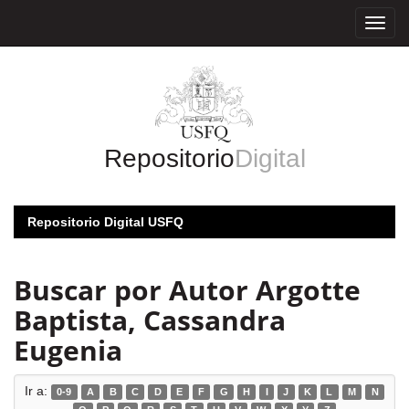
Skip
navigation
Repositorio
Digital
Repositorio Digital USFQ
Buscar por Autor Argotte
Baptista, Cassandra
Eugenia
Ir a:
0-9
A
B
C
D
E
F
G
H
I
J
K
L
M
N