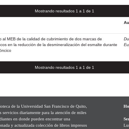
Mostrando resultados 1 a 1 de 1
Au
o al MEB de la calidad de cubrimiento de dos marcas de
Du
cos en la reducción de la desmineralización del esmalte durante
Eu
dóncico
Mostrando resultados 1 a 1 de 1
ioteca de la Universidad San Francisco de Quito,
Ho
s servicios diariamente para la atención de miles
udiantes en donde pueden encontrar una
Se
onada y actualizada colección de libros impresos
Lu