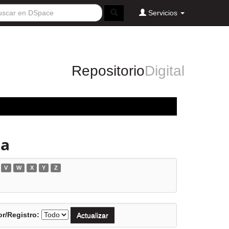
Servicios
Repositorio
Digital
ia
V
W
X
Y
Z
r/Registro: