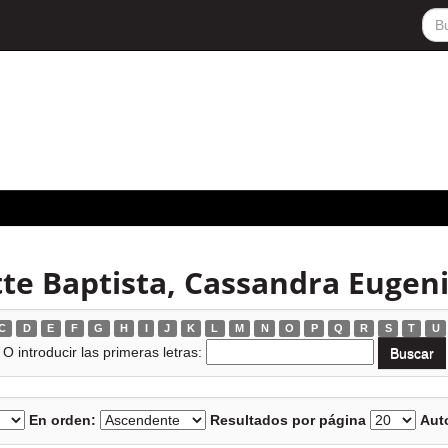
te Baptista, Cassandra Eugen
C
D
E
F
G
H
I
J
K
L
M
N
O
P
Q
R
S
T
U
O introducir las primeras letras:
En orden:
Resultados por página
Auto