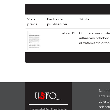
Vista
Fecha de
Título
previa
publicación
feb-2011
Comparación in vitr
adhesivos ortodónci
el tratamiento orto
La bibl
abre su
de est
selecci
Universidad San Francisco de