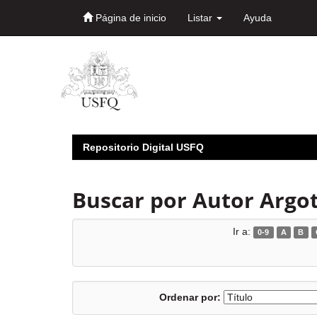
Página de inicio
Listar
Ayuda
Skip
navigation
Repositorio Digital USFQ
Buscar por Autor Argot
Ir a:
0-9
A
B
Ordenar por: