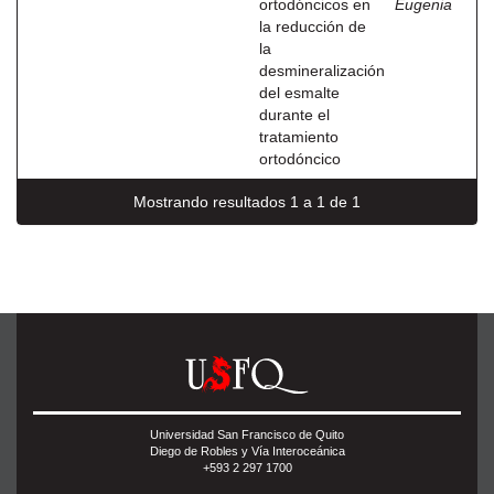
ortodóncicos en
Eugenia
la reducción de
la
desmineralización
del esmalte
durante el
tratamiento
ortodóncico
Mostrando resultados 1 a 1 de 1
Universidad San Francisco de Quito
Diego de Robles y Vía Interoceánica
+593 2 297 1700