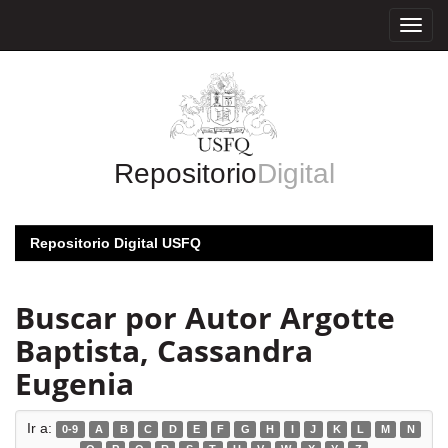
Skip
navigation
Repositorio
Digital
Repositorio Digital USFQ
Buscar por Autor Argotte
Baptista, Cassandra
Eugenia
Ir a:
0-9
A
B
C
D
E
F
G
H
I
J
K
L
M
N