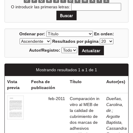
O
P
Q
R
S
T
U
V
W
X
Y
Z
O introducir las primeras letras:
Ordenar por:
En orden:
Resultados por página
Autor/Registro:
Mostrando resultados 1 a 1 de 1
Vista
Fecha de
Título
Autor(es)
previa
publicación
feb-2011
Comparación in
Dueñas,
vitro al MEB de
Carolina,
la calidad de
dir.
;
cubrimiento de
Argotte
dos marcas de
Baptista,
adhesivos
Cassandra