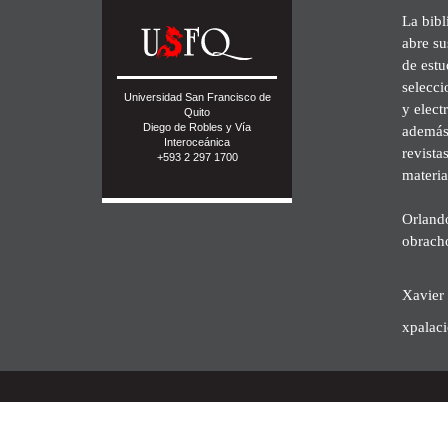
La bibl
abre su
de est
selecci
Universidad San Francisco de
y elect
Quito
Diego de Robles y Vía
además 
Interoceánica
revista
+593 2 297 1700
materia
Orland
obrach
Xavier 
xpalac