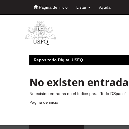
Página de inicio
Listar
Ayuda
Skip
navigation
Repositorio Digital USFQ
No existen entradas
No existen entradas en el índice para "Todo DSpace".
Página de inicio