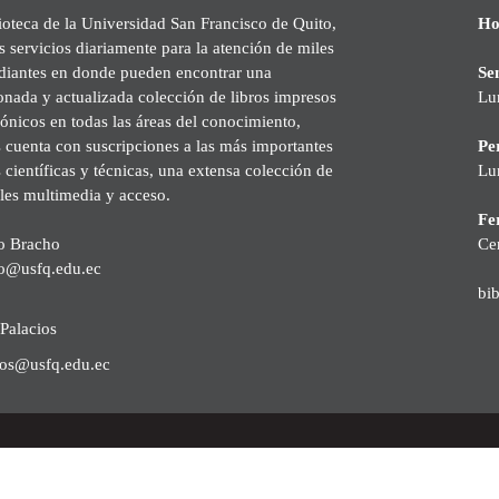
ioteca de la Universidad San Francisco de Quito,
Ho
s servicios diariamente para la atención de miles
udiantes en donde pueden encontrar una
Se
onada y actualizada colección de libros impresos
Lu
rónicos en todas las áreas del conocimiento,
cuenta con suscripciones a las más importantes
Pe
s científicas y técnicas, una extensa colección de
Lu
les multimedia y acceso.
Fer
o Bracho
Ce
o@usfq.edu.ec
bi
Palacios
ios@usfq.edu.ec