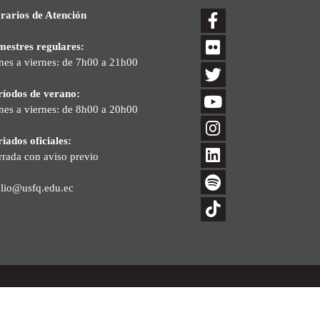
rarios de Atención
mestres regulares:
nes a viernes: de 7h00 a 21h00
ríodos de verano:
nes a viernes: de 8h00 a 20h00
iados oficiales:
rrada con aviso previo
blio@usfq.edu.ec