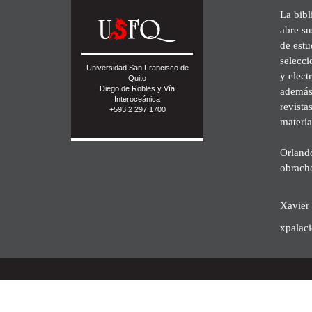
La bibl
abre su
de est
selecci
Universidad San Francisco de
y elect
Quito
Diego de Robles y Vía
además 
Interoceánica
revista
+593 2 297 1700
materia
Orland
obrach
Xavier 
xpalac