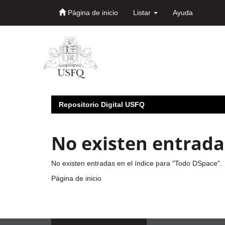
Página de inicio
Listar
Ayuda
Skip
navigation
Repositorio Digital USFQ
No existen entradas
No existen entradas en el índice para "Todo DSpace".
Página de inicio