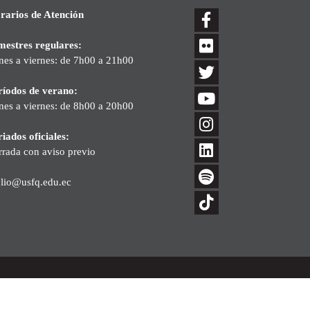
rarios de Atención
mestres regulares:
nes a viernes: de 7h00 a 21h00
ríodos de verano:
nes a viernes: de 8h00 a 20h00
iados oficiales:
rrada con aviso previo
blio@usfq.edu.ec