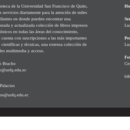
ioteca de la Universidad San Francisco de Quito,
Ho
s servicios diariamente para la atención de miles
udiantes en donde pueden encontrar una
Se
onada y actualizada colección de libros impresos
Lu
rónicos en todas las áreas del conocimiento,
cuenta con suscripciones a las más importantes
Pe
s científicas y técnicas, una extensa colección de
Lu
les multimedia y acceso.
Fer
o Bracho
Ce
o@usfq.edu.ec
bi
Palacios
ios@usfq.edu.ec