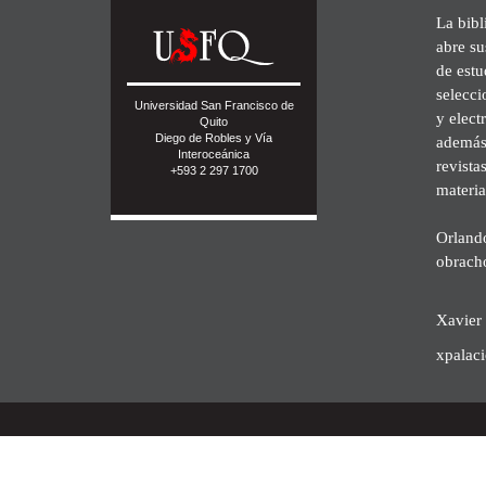
La bibl
abre su
de est
selecci
Universidad San Francisco de
y elect
Quito
Diego de Robles y Vía
además 
Interoceánica
revista
+593 2 297 1700
materia
Orland
obrach
Xavier 
xpalac