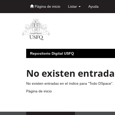
Página de inicio
Listar
Ayuda
Skip
navigation
Repositorio Digital USFQ
No existen entradas
No existen entradas en el índice para "Todo DSpace".
Página de inicio