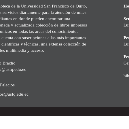
ioteca de la Universidad San Francisco de Quito,
Ho
s servicios diariamente para la atención de miles
udiantes en donde pueden encontrar una
Se
onada y actualizada colección de libros impresos
Lu
rónicos en todas las áreas del conocimiento,
cuenta con suscripciones a las más importantes
Pe
s científicas y técnicas, una extensa colección de
Lu
les multimedia y acceso.
Fer
o Bracho
Ce
o@usfq.edu.ec
bi
Palacios
ios@usfq.edu.ec