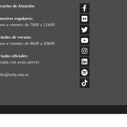
rarios de Atención
mestres regulares:
nes a viernes: de 7h00 a 21h00
ríodos de verano:
nes a viernes: de 8h00 a 20h00
iados oficiales:
rrada con aviso previo
blio@usfq.edu.ec