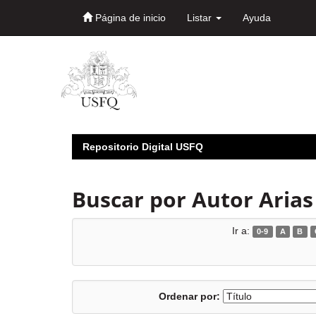
Página de inicio
Listar
Ayuda
Skip
navigation
Repositorio Digital USFQ
Buscar por Autor Arias 
Ir a:
0-9
A
B
Ordenar por: