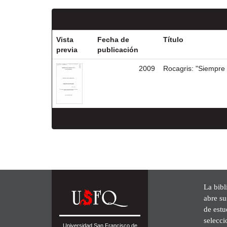
Vista
Fecha de
Título
previa
publicación
2009
Rocagris: "Siempre
La bibl
abre su
de est
selecci
Universidad San Francisco de