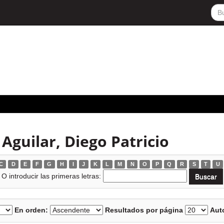
Aguilar, Diego Patricio
C
D
E
F
G
H
I
J
K
L
M
N
O
P
Q
R
S
T
U
O introducir las primeras letras:
En orden:
Resultados por página
Auto