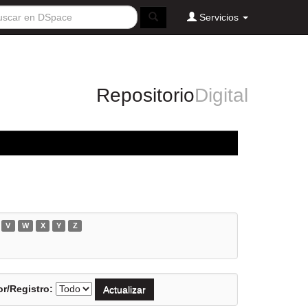
Servicios
Repositorio
Digital
V
W
X
Y
Z
r/Registro: