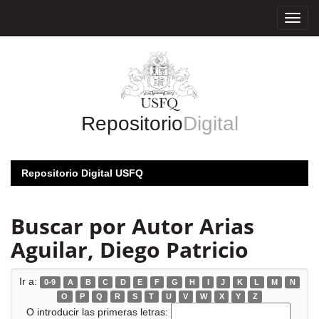
Skip
navigation
Repositorio
Digital
Repositorio Digital USFQ
Buscar por Autor Arias
Aguilar, Diego Patricio
Ir a:
0-9
A
B
C
D
E
F
G
H
I
J
K
L
M
N
O
P
Q
R
S
T
U
V
W
X
Y
Z
O introducir las primeras letras: