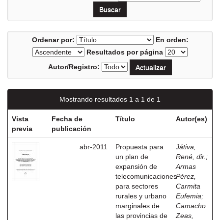
Ordenar por:
En orden:
Resultados por página
Autor/Registro:
Mostrando resultados 1 a 1 de 1
Vista
Fecha de
Título
Autor(es)
previa
publicación
abr-2011
Propuesta para
Játiva,
un plan de
René, dir.
;
expansión de
Armas
telecomunicaciones
Pérez,
para sectores
Carmita
rurales y urbano
Eufemia
;
marginales de
Camacho
las provincias de
Zeas,