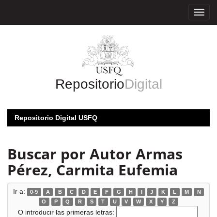
Skip
navigation
Repositorio
Digital
Repositorio Digital USFQ
Buscar por Autor Armas
Pérez, Carmita Eufemia
Ir a:
0-9
A
B
C
D
E
F
G
H
I
J
K
L
M
N
O
P
Q
R
S
T
U
V
W
X
Y
Z
O introducir las primeras letras: