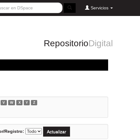
Servicios
Repositorio
Digital
V
W
X
Y
Z
r/Registro: