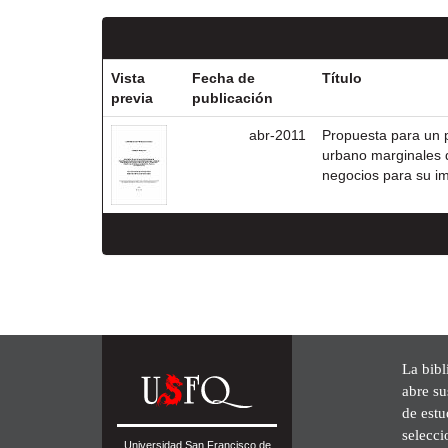
Vista
Fecha de
Título
previa
publicación
abr-2011
Propuesta para un p
urbano marginales 
negocios para su i
La bibl
abre su
de est
selecci
Universidad San Francisco de