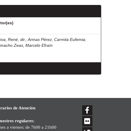
tor(es)
iva, René, dir.
;
Armas Pérez, Carmita Eufemia
;
macho Zeas, Marcelo Efraín
rarios de Atención
mestres regulares:
nes a viernes: de 7h00 a 21h00