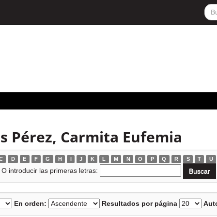
s Pérez, Carmita Eufemia
C
D
E
F
G
H
I
J
K
L
M
N
O
P
Q
R
S
T
U
O introducir las primeras letras:
En orden:
Resultados por página
Auto