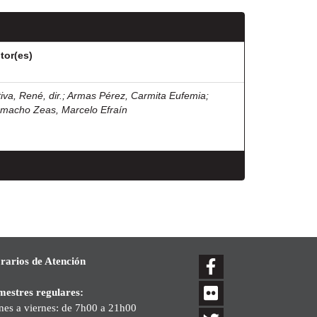
tor(es)
iva, René, dir.
;
Armas Pérez, Carmita Eufemia
;
macho Zeas, Marcelo Efraín
rarios de Atención
mestres regulares:
nes a viernes: de 7h00 a 21h00