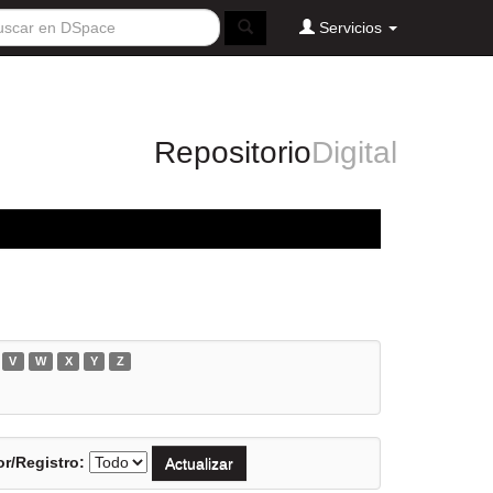
Servicios
Repositorio
Digital
V
W
X
Y
Z
r/Registro: