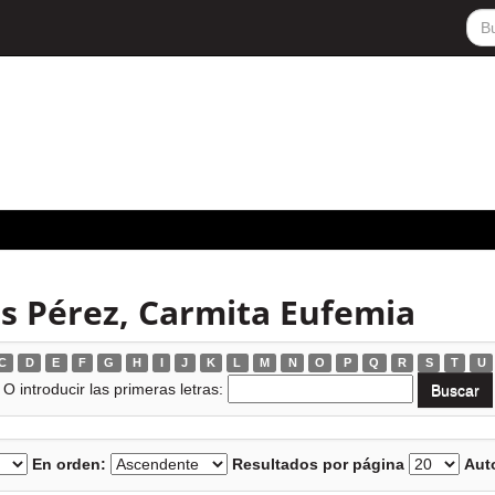
s Pérez, Carmita Eufemia
C
D
E
F
G
H
I
J
K
L
M
N
O
P
Q
R
S
T
U
O introducir las primeras letras:
En orden:
Resultados por página
Auto