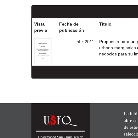
Vista
Fecha de
Título
previa
publicación
abr-2011
Propuesta para un p
urbano marginales 
negocios para su i
La bibl
abre su
de est
selecci
Universidad San Francisco de