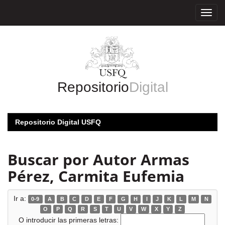
Skip
navigation
Repositorio
Digital
Repositorio Digital USFQ
Buscar por Autor Armas
Pérez, Carmita Eufemia
Ir a:
0-9
A
B
C
D
E
F
G
H
I
J
K
L
M
N
O
P
Q
R
S
T
U
V
W
X
Y
Z
O introducir las primeras letras: