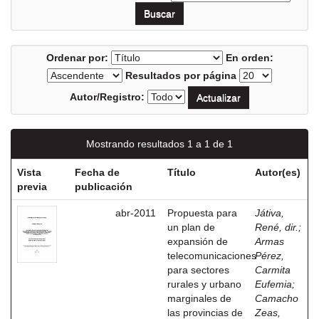
Ordenar por:
En orden:
Resultados por página
Autor/Registro:
Mostrando resultados 1 a 1 de 1
Vista
Fecha de
Título
Autor(es)
previa
publicación
abr-2011
Propuesta para
Játiva,
un plan de
René, dir.
;
expansión de
Armas
telecomunicaciones
Pérez,
para sectores
Carmita
rurales y urbano
Eufemia
;
marginales de
Camacho
las provincias de
Zeas,