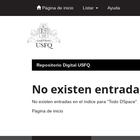
Página de inicio
Listar
Ayuda
Skip
navigation
Repositorio Digital USFQ
No existen entradas
No existen entradas en el índice para "Todo DSpace".
Página de inicio