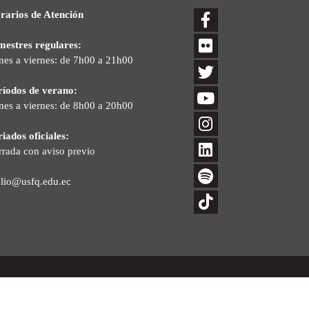
rarios de Atención
mestres regulares:
nes a viernes: de 7h00 a 21h00
ríodos de verano:
nes a viernes: de 8h00 a 20h00
iados oficiales:
rrada con aviso previo
blio@usfq.edu.ec