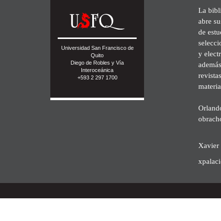
La bibl
abre su
de est
selecci
Universidad San Francisco de
y elect
Quito
Diego de Robles y Vía
además 
Interoceánica
revista
+593 2 297 1700
materia
Orland
obrach
Xavier 
xpalac