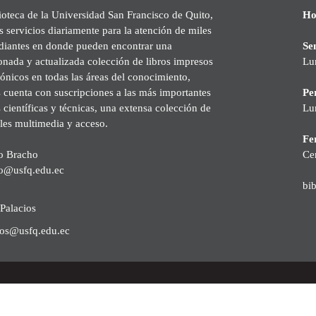
ioteca de la Universidad San Francisco de Quito,
Ho
s servicios diariamente para la atención de miles
udiantes en donde pueden encontrar una
Se
onada y actualizada colección de libros impresos
Lu
rónicos en todas las áreas del conocimiento,
cuenta con suscripciones a las más importantes
Pe
s científicas y técnicas, una extensa colección de
Lu
les multimedia y acceso.
Fer
o Bracho
Ce
o@usfq.edu.ec
bi
Palacios
ios@usfq.edu.ec