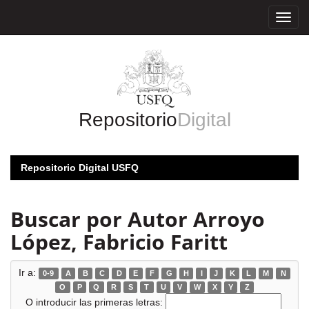
Skip
navigation
Repositorio
Digital
Repositorio Digital USFQ
Buscar por Autor Arroyo
López, Fabricio Faritt
Ir a:
0-9
A
B
C
D
E
F
G
H
I
J
K
L
M
N
O
P
Q
R
S
T
U
V
W
X
Y
Z
O introducir las primeras letras: