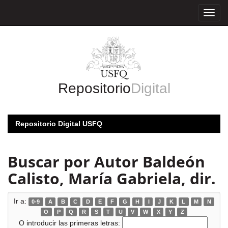
Skip
navigation
Repositorio
Digital
Repositorio Digital USFQ
Buscar por Autor Baldeón
Calisto, María Gabriela, dir.
Ir a:
0-9
A
B
C
D
E
F
G
H
I
J
K
L
M
N
O
P
Q
R
S
T
U
V
W
X
Y
Z
O introducir las primeras letras: