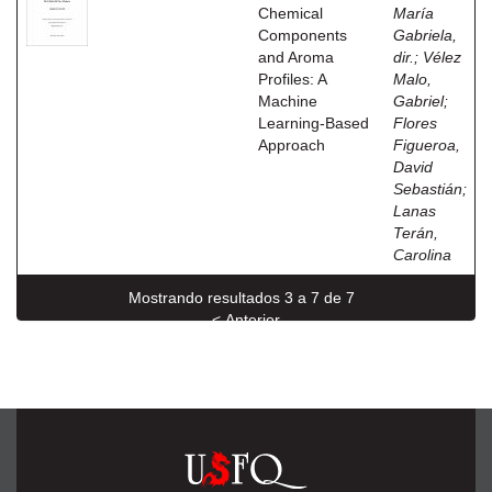
Chemical
María
Components
Gabriela,
and Aroma
dir.
;
Vélez
Profiles: A
Malo,
Machine
Gabriel
;
Learning-Based
Flores
Approach
Figueroa,
David
Sebastián
;
Lanas
Terán,
Carolina
Mostrando resultados 3 a 7 de 7
< Anterior