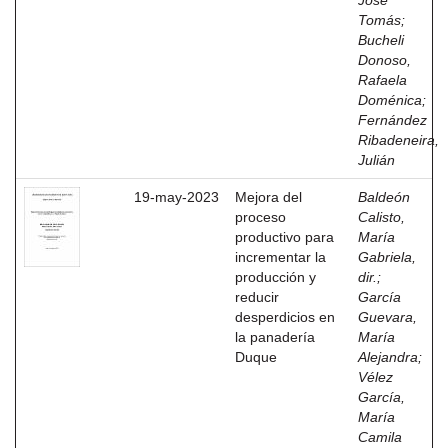
José
Tomás
;
Bucheli
Donoso,
Rafaela
Doménica
;
Fernández
Ribadeneira,
Julián
19-may-2023
Mejora del
Baldeón
proceso
Calisto,
productivo para
María
incrementar la
Gabriela,
producción y
dir.
;
reducir
García
desperdicios en
Guevara,
la panadería
María
Duque
Alejandra
;
Vélez
García,
María
Camila