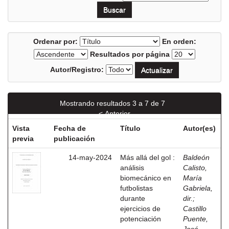
Ordenar por:
En orden:
Resultados por página
Autor/Registro:
Mostrando resultados 3 a 7 de 7
< Anterior
Vista
Fecha de
Título
Autor(es)
previa
publicación
14-may-2024
Más allá del gol :
Baldeón
análisis
Calisto,
biomecánico en
María
futbolistas
Gabriela,
durante
dir.
;
ejercicios de
Castillo
potenciación
Puente,