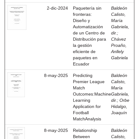
2-dic-2024
Paquetería sin
Baldeón
fronteras:
Calisto,
Diseño y
María
Automatización
Gabriela,
de un Centro de
dir.
;
Distribución para
Chávez
la gestión
Proaño,
eficiente de
Anllely
paquetes en
Gabriela
Ecuador
8-may-2025
Predicting
Baldeón
Premier League
Calisto,
Match
María
Outcomes:Machine
Gabriela,
Learning
dir.
;
Orbe
Application for
Hidalgo,
Football
Joaquín
MatchAnalysis
8-may-2025
Relationship
Baldeón
Between
Calisto,