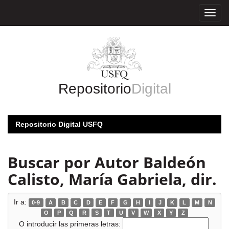
Skip
navigation
Repositorio
Digital
Repositorio Digital USFQ
Buscar por Autor Baldeón
Calisto, María Gabriela, dir.
Ir a:
0-9
A
B
C
D
E
F
G
H
I
J
K
L
M
N
O
P
Q
R
S
T
U
V
W
X
Y
Z
O introducir las primeras letras: