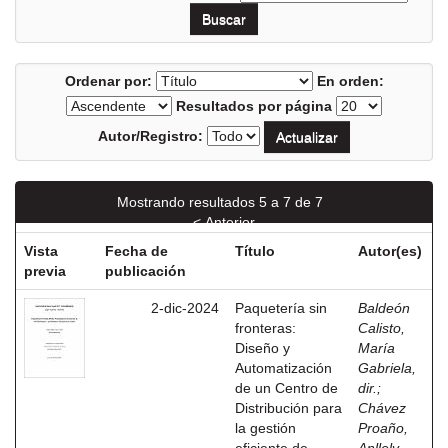
Ordenar por:
En orden:
Resultados por página
Autor/Registro:
Mostrando resultados 5 a 7 de 7
< Anterior
Vista
Fecha de
Título
Autor(es)
previa
publicación
2-dic-2024
Paquetería sin
Baldeón
fronteras:
Calisto,
Diseño y
María
Automatización
Gabriela,
de un Centro de
dir.
;
Distribución para
Chávez
la gestión
Proaño,