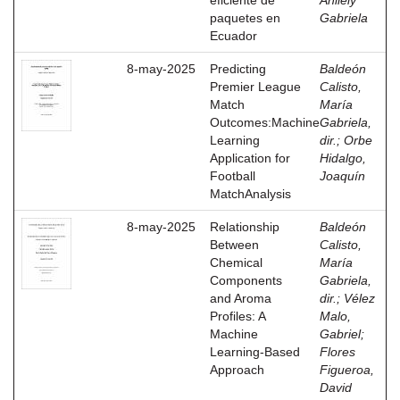
eficiente de
Anllely
paquetes en
Gabriela
Ecuador
8-may-2025
Predicting
Baldeón
Premier League
Calisto,
Match
María
Outcomes:Machine
Gabriela,
Learning
dir.
;
Orbe
Application for
Hidalgo,
Football
Joaquín
MatchAnalysis
8-may-2025
Relationship
Baldeón
Between
Calisto,
Chemical
María
Components
Gabriela,
and Aroma
dir.
;
Vélez
Profiles: A
Malo,
Machine
Gabriel
;
Learning-Based
Flores
Approach
Figueroa,
David