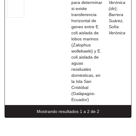
para determinar
Verónica
si existe
(dir)
;
transferencia
Barrera
horizontal de
Suárez,
genes entre E.
Sofía
coli aislada de
Verónica
lobos marinos
(Zalophus
wollebaeki) y E.
coli aislada de
aguas
residuales
domésticas, en
la Isla San
Cristóbal
(Galápagos-
Ecuador)
Mostrando resultados 1 a 2 de 2