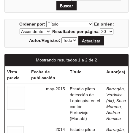
Ordenar por:
En orden:
Resultados por página
Autor/Registro:
Mostrando resultados 1 a 2 de 2
Vista
Fecha de
Título
Autor(es)
previa
publicación
may-2015
Estudio piloto
Barragán,
detección de
Verónica
Leptospira en el
(dir)
;
Sosa
cantón
Moreno,
Portoviejo
Andrea
(Manabí)
Romina
2014
Estudio piloto
Barragán,