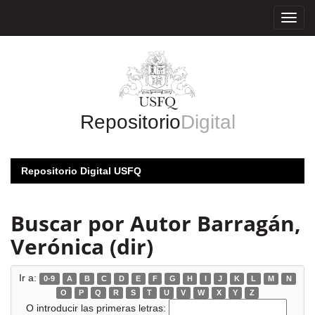
Skip
navigation
Repositorio
Digital
Repositorio Digital USFQ
Buscar por Autor Barragán,
Verónica (dir)
Ir a:
0-9
A
B
C
D
E
F
G
H
I
J
K
L
M
N
O
P
Q
R
S
T
U
V
W
X
Y
Z
O introducir las primeras letras: