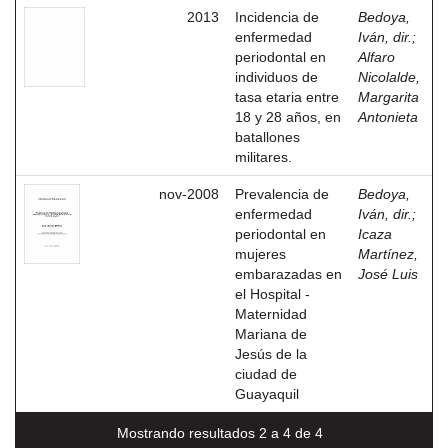
2013
Incidencia de
Bedoya,
enfermedad
Iván, dir.
;
periodontal en
Alfaro
individuos de
Nicolalde,
tasa etaria entre
Margarita
18 y 28 años, en
Antonieta
batallones
militares.
nov-2008
Prevalencia de
Bedoya,
enfermedad
Iván, dir.
;
periodontal en
Icaza
mujeres
Martínez,
embarazadas en
José Luis
el Hospital -
Maternidad
Mariana de
Jesús de la
ciudad de
Guayaquil
Mostrando resultados 2 a 4 de 4