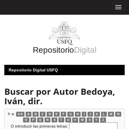
Skip
navigation
Repositorio
Digital
Repositorio Digital USFQ
Buscar por Autor Bedoya,
Iván, dir.
Ir a:
0-9
A
B
C
D
E
F
G
H
I
J
K
L
M
N
O
P
Q
R
S
T
U
V
W
X
Y
Z
O introducir las primeras letras: