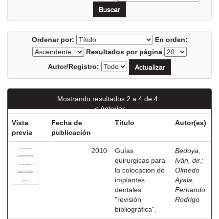
Ordenar por:
En orden:
Resultados por página
Autor/Registro:
Mostrando resultados 2 a 4 de 4
< Anterior
Vista
Fecha de
Título
Autor(es)
previa
publicación
2010
Guías
Bedoya,
quirurgicas para
Iván, dir.
;
la colocación de
Olmedo
implantes
Ayala,
dentales
Fernando
"revisión
Rodrigo
bibliográfica".