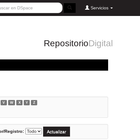
Servicios
Repositorio
Digital
V
W
X
Y
Z
r/Registro: