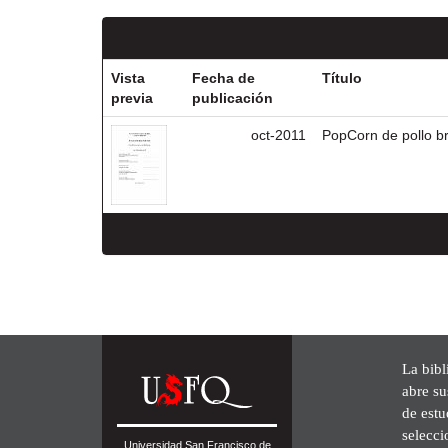
Vista
Fecha de
Título
previa
publicación
oct-2011
PopCorn de pollo b
La bibl
abre su
de est
selecci
Universidad San Francisco de