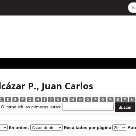
cázar P., Juan Carlos
C
D
E
F
G
H
I
J
K
L
M
N
O
P
Q
R
S
T
U
O introducir las primeras letras:
En orden:
Resultados por página
Auto